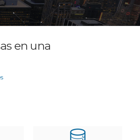
as en una
es