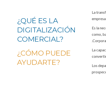
La trans
¿QUÉ ES LA
empresa 
DIGITALIZACIÓN
Es la nec
como, ba
COMERCIAL?
.Corpora
La capac
¿CÓMO PUEDE
converti
AYUDARTE?
Los depa
prospecc