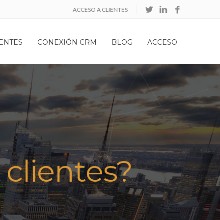
ACCESO A CLIENTES
IENTES
CONEXIÓN CRM
BLOG
ACCESO
clientes?