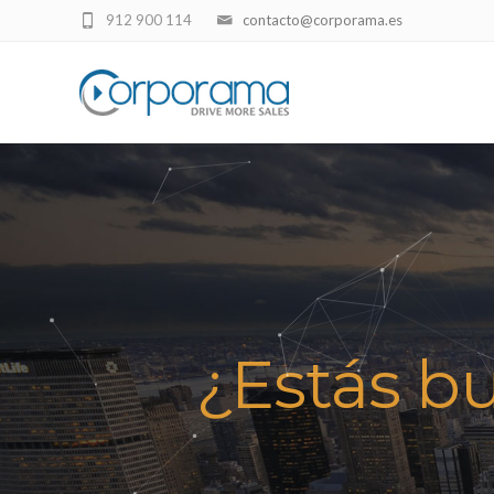
912 900 114
contacto@corporama.es
¿Estás b