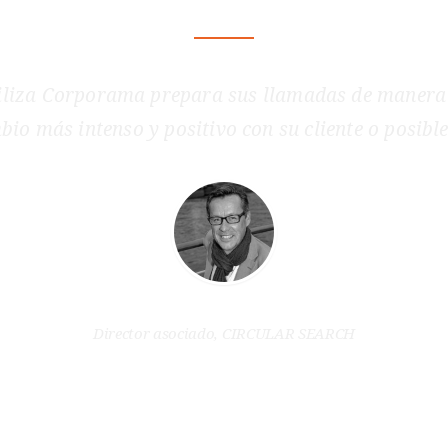
iliza Corporama prepara sus llamadas de manera 
bio más intenso y positivo con su cliente o posible 
J.E DE BENGY
Director asociado, CIRCULAR SEARCH